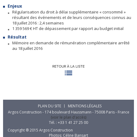
Enjeux
Régularisation du droit à délai supplémentaire « consommé »
résultant des événements et de leurs conséquences connus au
18 juillet 2016 : 2,4 semaines
1 359 569 € HT de dépassement par rapport au budget initial
Résultat
Mémoire en demande de rémunération complémentaire arrêté
au 18 juillet 2016
RETOUR À LA LISTE
PLAN DU SITE
MENTIONS LÉGALES
Argos Construction - 174 boulevard Haussmann - 75008 Paris - France
(voir le plan d'accès)
Tél. : +33 1 41 27 25 00
Copyright ® 2015 Argos Construction
Photos: Céline Bansart