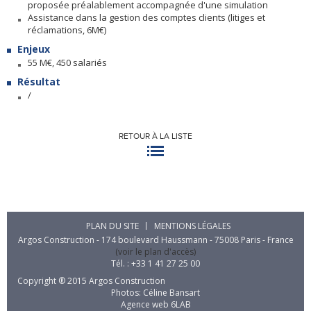
proposée préalablement accompagnée d'une simulation
Assistance dans la gestion des comptes clients (litiges et
réclamations, 6M€)
Enjeux
55 M€, 450 salariés
Résultat
/
RETOUR À LA LISTE
PLAN DU SITE
MENTIONS LÉGALES
Argos Construction - 174 boulevard Haussmann - 75008 Paris - France
(voir le plan d'accès)
Tél. : +33 1 41 27 25 00
Copyright ® 2015 Argos Construction
Photos: Céline Bansart
Agence web
6LAB