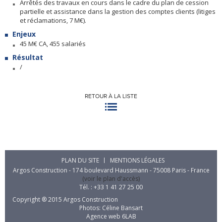
Arrêtés des travaux en cours dans le cadre du plan de cession
partielle et assistance dans la gestion des comptes clients (litiges
et réclamations, 7 M€).
Enjeux
45 M€ CA, 455 salariés
Résultat
/
RETOUR À LA LISTE
PLAN DU SITE
MENTIONS LÉGALES
Argos Construction - 174 boulevard Haussmann - 75008 Paris - France
(voir le plan d'accès)
Tél. : +33 1 41 27 25 00
Copyright ® 2015 Argos Construction
Photos: Céline Bansart
Agence web
6LAB